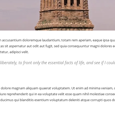
em accusantium doloremque laudantium, totam rem aperiam, eaque ipsa quae a
s sit aspernatur aut odit aut fugit, sed quia consequuntur magni dolores 
tur, adipisci velit.
berately, to front only the essential facts of life, and see if I co
dolore magnam aliquam quaerat voluptatem. Ut enim ad minima veniam, qui
ure reprehenderit qui in ea voluptate velit esse quam nihil molestiae conse
 ducimus qui blanditiis esentium voluptatum deleniti atque corrupti quos dol