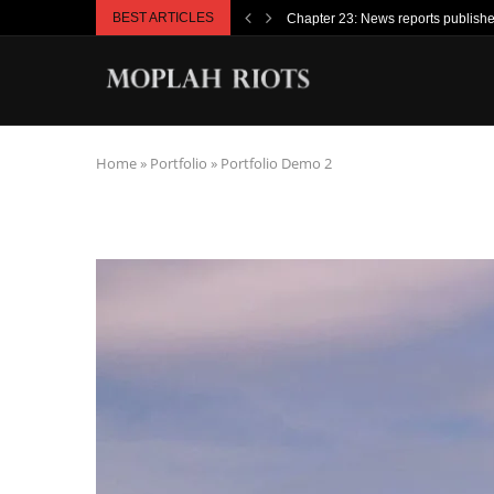
BEST ARTICLES
Chapter 23: News reports publish
Home
»
Portfolio
»
Portfolio Demo 2