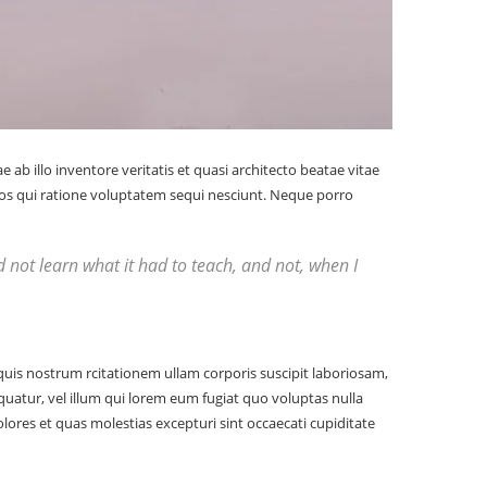
b illo inventore veritatis et quasi architecto beatae vitae
eos qui ratione voluptatem sequi nesciunt. Neque porro
uld not learn what it had to teach, and not, when I
s nostrum rcitationem ullam corporis suscipit laboriosam,
quatur, vel illum qui lorem eum fugiat quo voluptas nulla
ores et quas molestias excepturi sint occaecati cupiditate