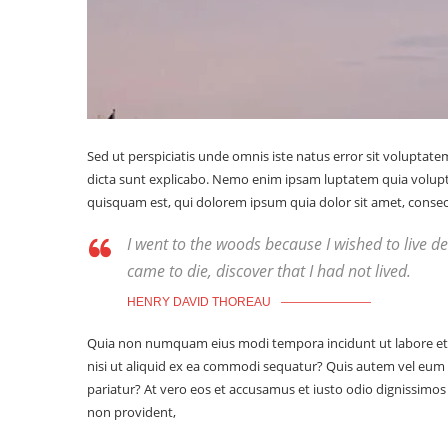
Sed ut perspiciatis unde omnis iste natus error sit voluptat
dicta sunt explicabo. Nemo enim ipsam luptatem quia volupta
quisquam est, qui dolorem ipsum quia dolor sit amet, consecte
I went to the woods because I wished to live deli
came to die, discover that I had not lived.
HENRY DAVID THOREAU
Quia non numquam eius modi tempora incidunt ut labore et 
nisi ut aliquid ex ea commodi sequatur? Quis autem vel eum i
pariatur? At vero eos et accusamus et iusto odio dignissimos
non provident,